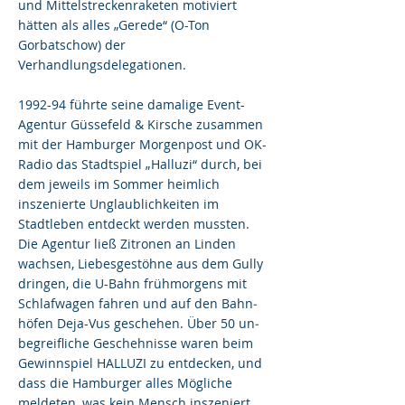
und Mittelstreckenraketen motiviert
hätten als alles „Gerede“ (O-Ton
Gorbatschow) der
Verhandlungsdelegationen.
1992-94 führte seine damalige Event-
Agentur Güssefeld & Kirsche zusammen
mit der Hamburger Morgenpost und OK-
Radio das Stadtspiel „Halluzi“ durch, bei
dem jeweils im Sommer heimlich
inszenierte Unglaublichkeiten im
Stadtleben entdeckt werden mussten.
Die Agentur ließ Zitronen an Linden
wachsen, Lie­bes­ge­stöh­ne aus dem Gully
dringen, die U-Bahn früh­mor­gens mit
Schlaf­wa­gen fahren und auf den Bahn­
hö­fen De­ja-Vus geschehen. Über 50 un­
be­greif­li­che Ge­scheh­nis­se waren beim
Gewinnspiel HALLUZI zu entdecken, und
dass die Ham­bur­ger alles Mögliche
meldeten, was kein Mensch in­sze­niert