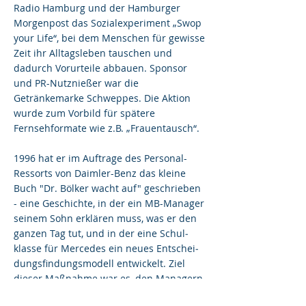
Radio Hamburg und der Hamburger
Morgenpost das Sozialexperiment „Swop
your Life“, bei dem Menschen für gewisse
Zeit ihr Alltagsleben tauschen und
dadurch Vorurteile abbauen. Sponsor
und PR-Nutznießer war die
Getränkemarke Schweppes. Die Aktion
wurde zum Vorbild für spätere
Fernsehformate wie z.B. „Frauentausch“.
1996 hat er im Auftrage des Personal-
Ressorts von Daimler-Benz das kleine
Buch "Dr. Bölker wacht auf" geschrieben
- eine Geschichte, in der ein MB-Ma­na­ger
sei­nem Sohn er­klä­ren muss, was er den
gan­zen Tag tut, und in der ei­ne Schul­
klas­se für Mer­ce­des ein neu­es Ent­schei­
dungs­fin­dungs­mo­dell ent­wickelt. Ziel
dieser Maßnahme war es, den Managern
bei Mercedes-Benz mehr Klarheit zu